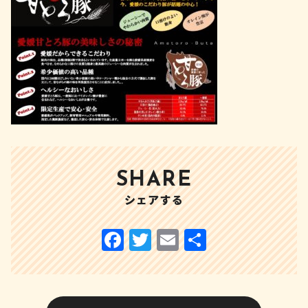
SHARE
シェアする
F
T
E
共
a
w
m
有
c
it
ai
e
te
l