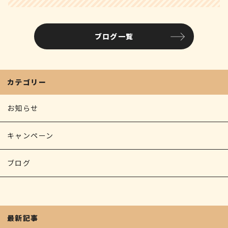
c
it
ai
e
te
l
ブログ一覧
b
r
o
o
カテゴリー
k
お知らせ
キャンペーン
ブログ
最新記事