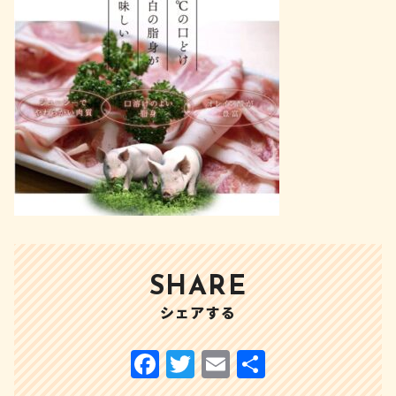
SHARE
シェアする
F
T
E
共
a
w
m
有